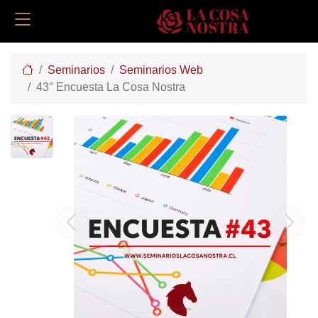
Home
Seminarios
Seminarios Web
43° Encuesta La Cosa Nostra
Previous
Next