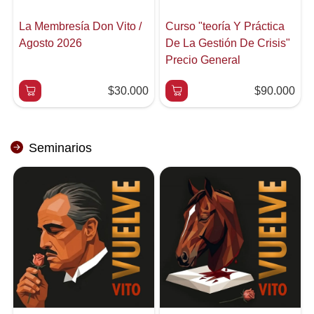
La Membresía Don Vito /
Curso "teoría Y Práctica
Agosto 2026
De La Gestión De Crisis"
Precio General
$30.000
$90.000
Seminarios